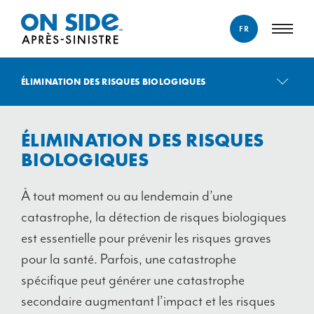
FR
ENGLISH
ÉLIMINATION DES RISQUES BIOLOGIQUES
FRANÇAIS
NETTOYAGE APRÈS CATASTROPHE
ÉLIMINATION DES RISQUES
DOMMAGES CAUSÉS PAR L’EAU
BIOLOGIQUES
DOMMAGES CAUSÉS PAR UNE MÉTÉO EXTRÊME
DOMMAGES CAUSÉS PAR LE FEU ET LA FUMÉE
À tout moment ou au lendemain d’une
ÉLIMINATION DES RISQUES BIOLOGIQUES
catastrophe, la détection de risques biologiques
RESTAURATION DU CONTENU
est essentielle pour prévenir les risques graves
RESTAURATION DE BIENS ET ARTICLES
pour la santé. Parfois, une catastrophe
spécifique peut générer une catastrophe
secondaire augmentant l’impact et les risques